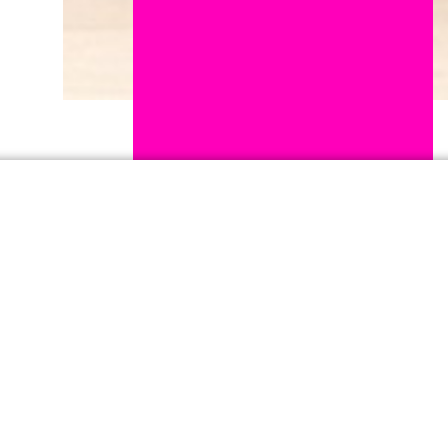
Journaux de bord
Lucie Gagneux
, photographe et vidéaste, a
accompagné l'équipe de TADAM ! en
résidence jusqu'à la création en février 2026.