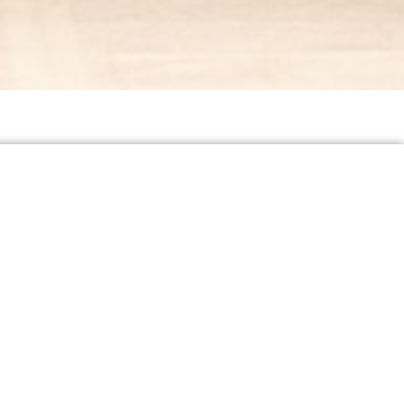
TADAM !
Création 2026
Jeune Public à partir de 6 ans
Pièce chorégraphique et musicale
Tadam ! est une pièce composée de
plusieurs tableaux chorégraphiques, où la
danse instinctivement musicale et
expressive, vient renforcer le caractère
puissant et direct des ouvertures d‘opéra