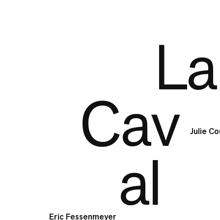
La
Cav
a
l
Eric
Julie Coutant